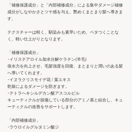
「補修保護成分」と「内部補修成分」による集中ダメージ補修
成分がしなやかさとツヤ感を与え、艷めくまとまり髪へ導きま
す。
テクスチャーは軽く、馴染みも素早いため、ベタつくことな
く、軽い仕上がりとなります。
「補修保護成分」
･イリステアロイル加水分解ケラチン(羊毛)
保水力を向上させ、毛髪強度を回復、まとまりと潤いのある髪
へ導いてくれます。
･イヌラクリスモイデ花 / 葉エキス
乾燥によるダメージを防ぎます。
･テトラへキシルデカン酸アスコルビル
キューティクルが損傷している部分のアミノ基と結合し、キュ
ーティクルの改善をサポートします。
「内部補修成分」
･ラウロイルグルタミン酸ジ