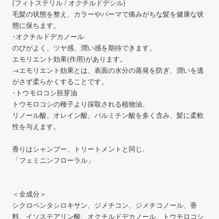
(フィトステリル / オクチルドデシル)
毛髪の状態を整え、カラーやパーマで痛みがちな髪を健康な状
態に保ちます。
･オクチルドデカノール
のびがよく、ツヤ感、潤い感を期待できます。
エモリエント効果(作用)があります。
→エモリエント効果とは、表面の水分の蒸発を防ぎ、潤いを逃
がさず柔らかくすることです。
･トウモロコシ胚芽油
トウモロコシの種子より採取される植物油。
リノール酸、オレイン酸、パルミチン酸を多く含み、髪に柔軟
性を与えます。
香りはシャンプー、トリートメントと同じ、
「フェミニンフローラル」
＜全成分＞
シクロペンタシロキサン、ジメチコン、ジメチコノール、香
料、イソステアリン酸、オクチルドデカノール、トウモロコシ