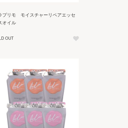
ラプリモ モイスチャーリペアエッセ
スオイル
LD OUT