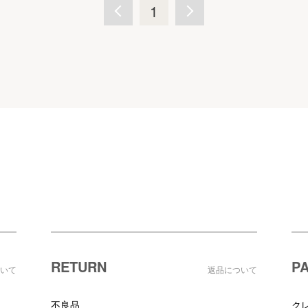
1
RETURN
P
いて
返品について
不良品
ク