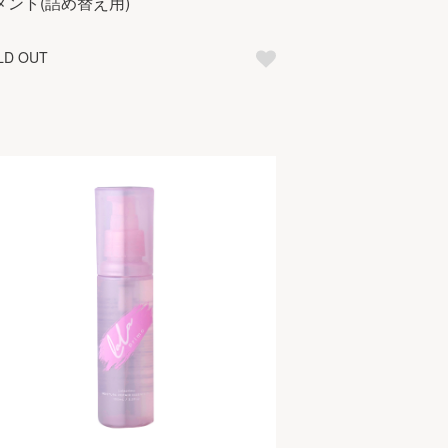
メント(詰め替え用)
LD OUT