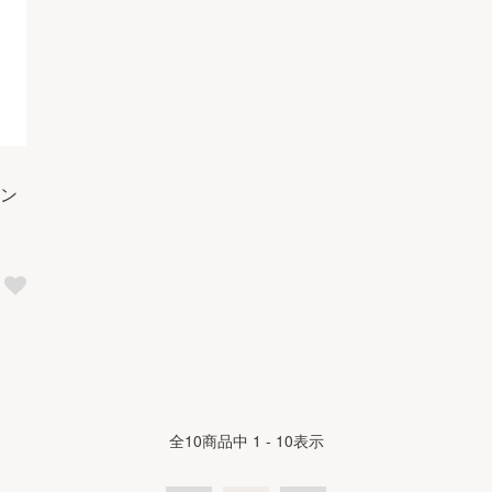
セン
全
10
商品中
1 - 10
表示