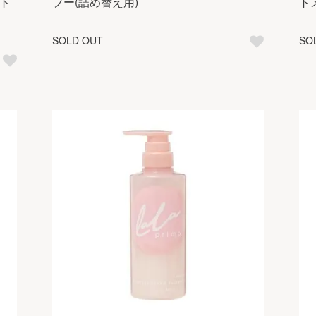
ート
プー(詰め替え用)
ト
SOLD OUT
SO