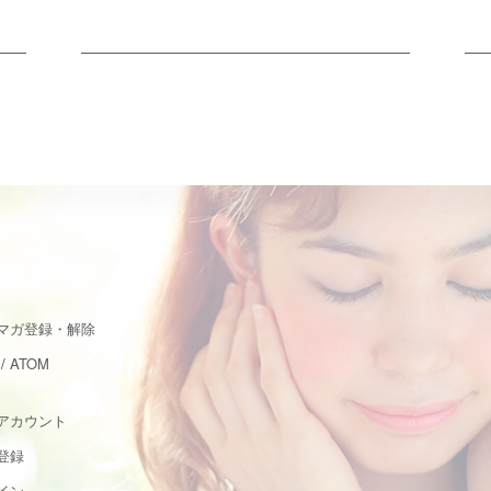
マガ登録・解除
/
ATOM
アカウント
登録
イン